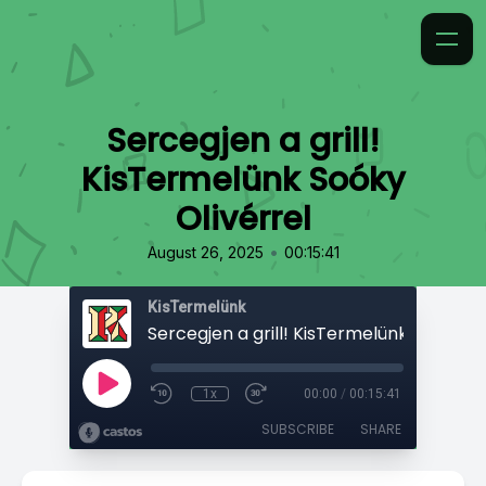
Sercegjen a grill!
KisTermelünk Soóky
Olivérrel
•
August 26, 2025
00:15:41
KisTermelünk
1x
00:00
/
00:15:41
SUBSCRIBE
SHARE